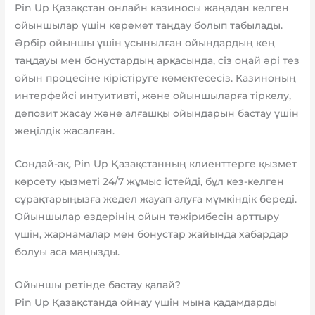
Pin Up Қазақстан онлайн казиносы жаңадан келген
ойыншылар үшін керемет таңдау болып табылады.
Әрбір ойыншы үшін ұсынылған ойындардың кең
таңдауы мен бонустардың арқасында, сіз оңай әрі тез
ойын процесіне кірістіруге көмектесесіз. Казиноның
интерфейсі интуитивті, және ойыншыларға тіркелу,
депозит жасау және алғашқы ойындарын бастау үшін
жеңілдік жасалған.
Сондай-ақ, Pin Up Қазақстанның клиенттерге қызмет
көрсету қызметі 24/7 жұмыс істейді, бұл кез-келген
сұрақтарыңызға жедел жауап алуға мүмкіндік береді.
Ойыншылар өздерінің ойын тәжірибесін арттыру
үшін, жарнамалар мен бонустар жайында хабардар
болуы аса маңызды.
Ойыншы ретінде бастау қалай?
Pin Up Қазақстанда ойнау үшін мына қадамдарды