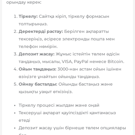
орындау керек:
Тіркелу:
Сайтқа кіріп, тіркелу формасын
толтырыңыз.
Деректерді растау:
Берілген ақпаратты
тексеріңіз, әсіресе электронды пошта мен
телефон нөмірін.
Депозит жасау:
Жұмыс істейтін төлем әдісін
таңдаңыз, мысалы, VISA, PayPal немесе Bitcoin.
Ойын таңдаңыз:
3000-нан астам ойын ішінен
өзіңізге ұнайтын ойынды таңдаңыз.
Ойнау басталды:
Ойынды бастаңыз және
қызықты уақыт өткізіңіз.
Тіркелу процесі жылдам және оңай
Тексеруші ақпарат қауіпсіздікті қамтамасыз
етеді
Депозит жасау үшін бірнеше төлем опциялары