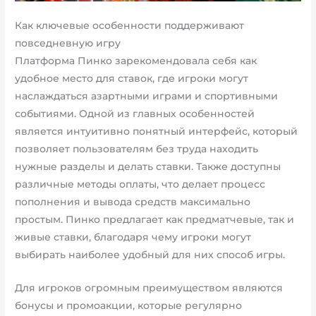
Как ключевые особенности поддерживают
повседневную игру
Платформа Пинко зарекомендовала себя как
удобное место для ставок, где игроки могут
наслаждаться азартными играми и спортивными
событиями. Одной из главных особенностей
является интуитивно понятный интерфейс, который
позволяет пользователям без труда находить
нужные разделы и делать ставки. Также доступны
различные методы оплаты, что делает процесс
пополнения и вывода средств максимально
простым. Пинко предлагает как предматчевые, так и
живые ставки, благодаря чему игроки могут
выбирать наиболее удобный для них способ игры.
Для игроков огромным преимуществом являются
бонусы и промоакции, которые регулярно