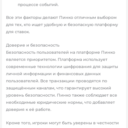
процессе событий.
Все эти факторы делают Пинко отличным выбором
для тех, кто ищет удобную и безопасную платформу
для ставок.
Доверие и безопасность
Безопасность пользователей на платформе Пинко
является приоритетом. Платформа использует
современные технологии шифрования для защиты
личной информации и финансовых данных
пользователей. Все транзакции проводятся по
защищённым каналам, что гарантирует высокий
уровень безопасности. Пинко также соблюдает все
необходимые юридические нормы, что добавляет
доверия к её работе.
Кроме того, игроки могут быть уверены в честности