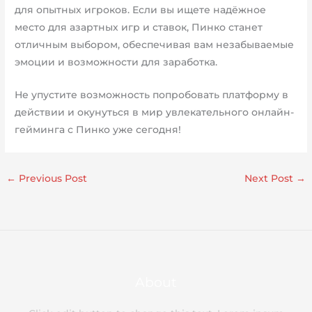
для опытных игроков. Если вы ищете надёжное
место для азартных игр и ставок, Пинко станет
отличным выбором, обеспечивая вам незабываемые
эмоции и возможности для заработка.
Не упустите возможность попробовать платформу в
действии и окунуться в мир увлекательного онлайн-
гейминга с Пинко уже сегодня!
←
Previous Post
Next Post
→
About