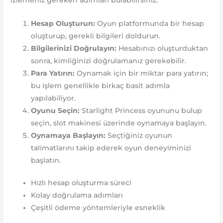
Hesap Oluşturun:
Oyun platformunda bir hesap
oluşturup, gerekli bilgileri doldurun.
Bilgilerinizi Doğrulayın:
Hesabınızı oluşturduktan
sonra, kimliğinizi doğrulamanız gerekebilir.
Para Yatırın:
Oynamak için bir miktar para yatırın;
bu işlem genellikle birkaç basit adımla
yapılabiliyor.
Oyunu Seçin:
Starlight Princess oyununu bulup
seçin, slot makinesi üzerinde oynamaya başlayın.
Oynamaya Başlayın:
Seçtiğiniz oyunun
talimatlarını takip ederek oyun deneyiminizi
başlatın.
Hızlı hesap oluşturma süreci
Kolay doğrulama adımları
Çeşitli ödeme yöntemleriyle esneklik