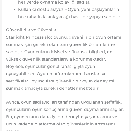
her yerde oynama kolaylığı sağlar.
Kullanıcı dostu arayüz – Oyun, yeni başlayanların
bile rahatlıkla anlayacağı basit bir yapıya sahiptir.
Güvenilirlik ve Güvenlik
Starlight Princess slot oyunu, güvenilir bir oyun ortamı
sunmak için gerekli olan tüm güvenlik önlemlerine
sahiptir. Oyuncuların kişisel ve finansal bilgileri, en
yüksek güvenlik standartlarıyla korunmaktadır.
Böylece, oyuncular gönül rahatlığıyla oyun
oynayabilirler. Oyun platformlarının lisansları ve
sertifikaları, oyunculara güvenilir bir oyun deneyimi
sunmak amacıyla sürekli denetlenmektedir.
Ayrıca, oyun sağlayıcıları tarafından uygulanan şeffaflık,
oyuncuların oyun sonuçlarına güven duymalarını sağlar.
Bu, oyuncuların daha iyi bir deneyim yaşamalarını ve
uzun vadede platforma olan güvenlerinin artmasını