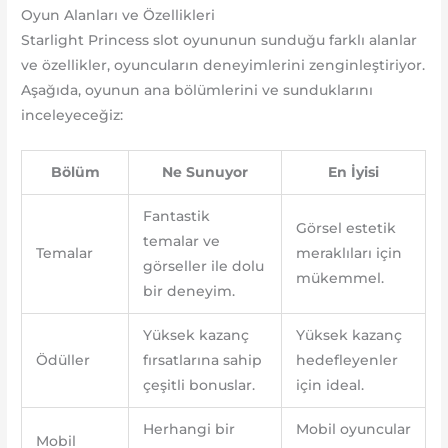
Oyun Alanları ve Özellikleri
Starlight Princess slot oyununun sunduğu farklı alanlar
ve özellikler, oyuncuların deneyimlerini zenginleştiriyor.
Aşağıda, oyunun ana bölümlerini ve sunduklarını
inceleyeceğiz:
Bölüm
Ne Sunuyor
En İyisi
Fantastik
Görsel estetik
temalar ve
Temalar
meraklıları için
görseller ile dolu
mükemmel.
bir deneyim.
Yüksek kazanç
Yüksek kazanç
Ödüller
fırsatlarına sahip
hedefleyenler
çeşitli bonuslar.
için ideal.
Herhangi bir
Mobil oyuncular
Mobil