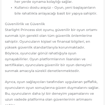
her yerde oynama kolaylığı sağlar.
Kullanıcı dostu arayüz – Oyun, yeni başlayanların
bile rahatlıkla anlayacağı basit bir yapıya sahiptir.
Güvenilirlik ve Güvenlik
Starlight Princess slot oyunu, güvenilir bir oyun ortamı
sunmak için gerekli olan tüm güvenlik önlemlerine
sahiptir. Oyuncuların kişisel ve finansal bilgileri, en
yüksek güvenlik standartlarıyla korunmaktadır.
Böylece, oyuncular gönül rahatlığıyla oyun
oynayabilirler. Oyun platformlarının lisansları ve
sertifikaları, oyunculara güvenilir bir oyun deneyimi
sunmak amacıyla sürekli denetlenmektedir.
Ayrıca, oyun sağlayıcıları tarafından uygulanan şeffaflık,
oyuncuların oyun sonuçlarına güven duymalarını sağlar.
Bu, oyuncuların daha iyi bir deneyim yaşamalarını ve
uzun vadede platforma olan güvenlerinin artmasını