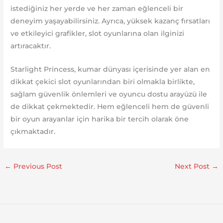
istediğiniz her yerde ve her zaman eğlenceli bir
deneyim yaşayabilirsiniz. Ayrıca, yüksek kazanç fırsatları
ve etkileyici grafikler, slot oyunlarına olan ilginizi
artıracaktır.
Starlight Princess, kumar dünyası içerisinde yer alan en
dikkat çekici slot oyunlarından biri olmakla birlikte,
sağlam güvenlik önlemleri ve oyuncu dostu arayüzü ile
de dikkat çekmektedir. Hem eğlenceli hem de güvenli
bir oyun arayanlar için harika bir tercih olarak öne
çıkmaktadır.
←
Previous Post
Next Post
→