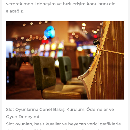
vererek mobil deneyim ve hızlı erişim konularını ele
alacağız.
Slot Oyunlarına Genel Bakış: Kurulum, Ödemeler ve
Oyun Deneyimi
Slot oyunları, basit kurallar ve heyecan verici grafiklerle