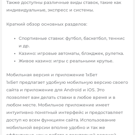
Также доступны различные виды ставок, такие как
индивидуальные, экспресс и системы.
Краткий обзор основных разделов:
Спортивные ставки: футбол, баскетбол, теннис
и др.
Казино: игровые автоматы, блэкджек, рулетка.
Живое казино: игры с реальными крупье.
Мобильная версия и приложение 1хБет
1хБет предлагает удобную мобильную версию своего
сайта и приложение для Android и iOS. Это
позволяет вам делать ставки в любое время и в
любом месте. Мобильное приложение имеет
интуитивно понятный интерфейс и предоставляет
доступ ко всем функциям сайта. Использование
мобильной версии вполне удобно и так же
эффективно, как и работа с десктопной версией.