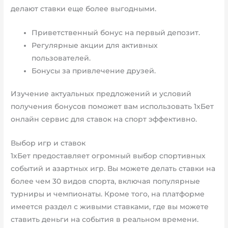
делают ставки еще более выгодными.
Приветственный бонус на первый депозит.
Регулярные акции для активных
пользователей.
Бонусы за привлечение друзей.
Изучение актуальных предложений и условий
получения бонусов поможет вам использовать 1хБет
онлайн сервис для ставок на спорт эффективно.
Выбор игр и ставок
1хБет предоставляет огромный выбор спортивных
событий и азартных игр. Вы можете делать ставки на
более чем 30 видов спорта, включая популярные
турниры и чемпионаты. Кроме того, на платформе
имеется раздел с живыми ставками, где вы можете
ставить деньги на события в реальном времени.