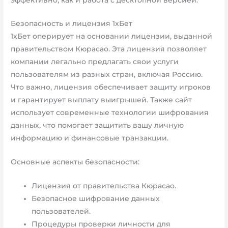
Безопасность и лицензия 1хБет
1хБет оперирует на основании лицензии, выданной
правительством Кюрасао. Эта лицензия позволяет
компании легально предлагать свои услуги
пользователям из разных стран, включая Россию.
Что важно, лицензия обеспечивает защиту игроков
и гарантирует выплату выигрышей. Также сайт
использует современные технологии шифрования
данных, что помогает защитить вашу личную
информацию и финансовые транзакции.
Основные аспекты безопасности:
Лицензия от правительства Кюрасао.
Безопасное шифрование данных
пользователей.
Процедуры проверки личности для