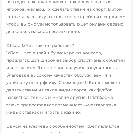
подходит как для новичков, так и для опытных
игроков, желающих сделать ставки на спорт. В этой
статье я расскажу о всех аспектах работы с сервисом,
чтобы вы смогли использовать 1хБет онлайн сервис
для ставок на спорт эффективно.
Обзор 1хБет: как это работает?
1хБет — это онлайн букмекерская контора,
предлагающая широкий выбор спортивных событий
и игр казино. Этот сервис получил популярность
благодаря высокому качеству обслуживания и
удобному интерфейсу. С помощью 1хБет вы можете
делать ставки на такие виды спорта, как футбол,
баскетбол, теннис и многие другие. Платформа
также предоставляет возможность участвовать в
живых ставках и играть в казино.
Одной из ключевых особенностей 1хБет являются