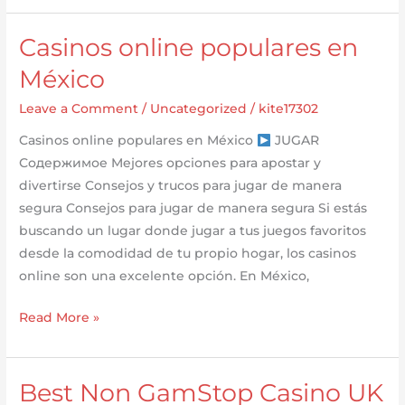
зеркало
сайта
Casinos online populares en
букмекерской
México
конторы
1вин
Leave a Comment
/
Uncategorized
/
kite17302
Casinos online populares en México
JUGAR
Содержимое Mejores opciones para apostar y
divertirse Consejos y trucos para jugar de manera
segura Consejos para jugar de manera segura Si estás
buscando un lugar donde jugar a tus juegos favoritos
desde la comodidad de tu propio hogar, los casinos
online son una excelente opción. En México,
Casinos
Read More »
online
populares
en
Best Non GamStop Casino UK