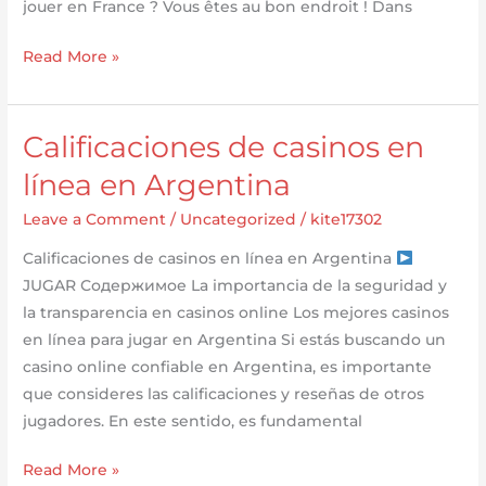
jouer en France ? Vous êtes au bon endroit ! Dans
Meilleur
Read More »
Casino
en
ligne
Calificaciones de casinos en
2026
línea en Argentina
–
Classement
Leave a Comment
/
Uncategorized
/
kite17302
complet
Calificaciones de casinos en línea en Argentina
JUGAR Содержимое La importancia de la seguridad y
la transparencia en casinos online Los mejores casinos
en línea para jugar en Argentina Si estás buscando un
casino online confiable en Argentina, es importante
que consideres las calificaciones y reseñas de otros
jugadores. En este sentido, es fundamental
Calificaciones
Read More »