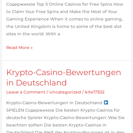
Содержимое Top 5 Online Casinos for Free Spins How
to Claim Your Free Spins and Make the Most of Your
Gaming Experience When it comes to online gaming,
the United Kingdom is home to some of the best slot
sites in the world. With a
Slot
Read More »
Sites
in
GB
Krypto-Casino-Bewertungen
–
in Deutschland
Free
Spins
Leave a Comment
/
Uncategorized
/
kite17302
Offers
Krypto-Casino-Bewertungen in Deutschland
SPIELEN Содержимое Die besten Krypto-Casinos für
deutsche Spieler Krypto-Casino-Bewertungen: Was Sie
beachten sollten Die besten Krypto-Casinos in
Deutschland Die Welt der Kryptowährungen ist in den