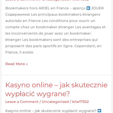
and
Bookmakers hors ARJEL en France – aperçu
JOUER
Rankings
Содержимое Les principaux bookmakers étrangers
for
autorisés en France Les conditions pour ouvrir un
2026
compte chez un bookmaker étranger Les avantages et
les inconvénients de jouer avec un bookmaker
étranger Les bookmakers sont des entreprises qui
proposent des paris sportifs en ligne. Cependant, en
France, il existe
Bookmakers
Read More »
hors
ARJEL
en
Kasyno online – jak skutecznie
France
wypłacić wygrane?
–
aperçu
Leave a Comment
/
Uncategorized
/
kite17302
Kasyno online – jak skutecznie wypłacić wygrane?