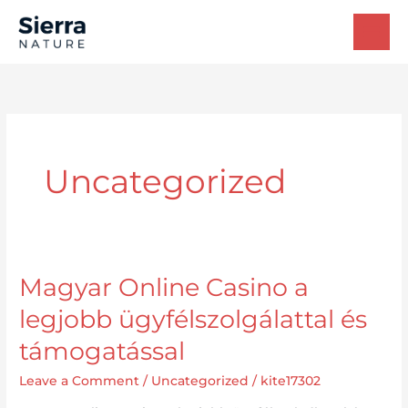
Skip
to
content
Uncategorized
Magyar Online Casino a
legjobb ügyfélszolgálattal és
támogatással
Leave a Comment
/
Uncategorized
/
kite17302