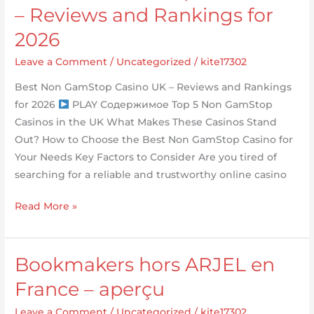
México
– Reviews and Rankings for
2026
Leave a Comment
/
Uncategorized
/
kite17302
Best Non GamStop Casino UK – Reviews and Rankings
for 2026
PLAY Содержимое Top 5 Non GamStop
Casinos in the UK What Makes These Casinos Stand
Out? How to Choose the Best Non GamStop Casino for
Your Needs Key Factors to Consider Are you tired of
searching for a reliable and trustworthy online casino
Best
Read More »
Non
GamStop
Casino
Bookmakers hors ARJEL en
UK
France – aperçu
–
Reviews
Leave a Comment
/
Uncategorized
/
kite17302