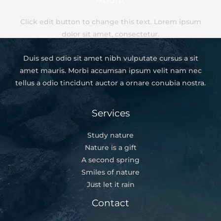
Click edit button to change this text. Lorem ipsum
dolor sit amet, consectetur.
Duis sed odio sit amet nibh vulputate cursus a sit
amet mauris. Morbi accumsan ipsum velit nam nec
tellus a odio tincidunt auctor a ornare conubia nostra.
Services
Study nature
Nature is a gift
A second spring
Smiles of nature
Just let it rain
Contact