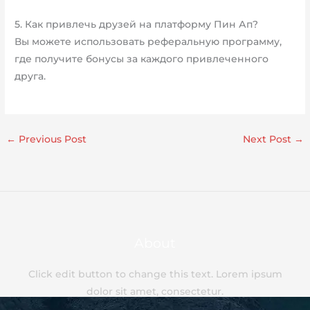
5. Как привлечь друзей на платформу Пин Ап?
Вы можете использовать реферальную программу,
где получите бонусы за каждого привлеченного
друга.
←
Previous Post
Next Post
→
About
Click edit button to change this text. Lorem ipsum
dolor sit amet, consectetur.