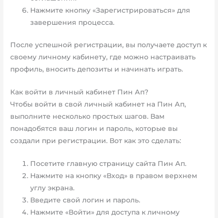
Нажмите кнопку «Зарегистрироваться» для
завершения процесса.
После успешной регистрации, вы получаете доступ к
своему личному кабинету, где можно настраивать
профиль, вносить депозиты и начинать играть.
Как войти в личный кабинет Пин Ап?
Чтобы войти в свой личный кабинет на Пин Ап,
выполните несколько простых шагов. Вам
понадобятся ваш логин и пароль, которые вы
создали при регистрации. Вот как это сделать:
Посетите главную страницу сайта Пин Ап.
Нажмите на кнопку «Вход» в правом верхнем
углу экрана.
Введите свой логин и пароль.
Нажмите «Войти» для доступа к личному