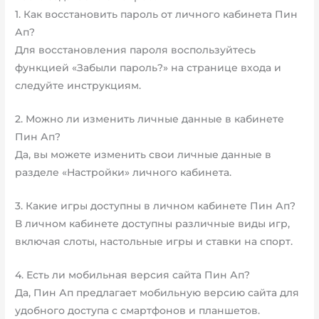
1. Как восстановить пароль от личного кабинета Пин
Ап?
Для восстановления пароля воспользуйтесь
функцией «Забыли пароль?» на странице входа и
следуйте инструкциям.
2. Можно ли изменить личные данные в кабинете
Пин Ап?
Да, вы можете изменить свои личные данные в
разделе «Настройки» личного кабинета.
3. Какие игры доступны в личном кабинете Пин Ап?
В личном кабинете доступны различные виды игр,
включая слоты, настольные игры и ставки на спорт.
4. Есть ли мобильная версия сайта Пин Ап?
Да, Пин Ап предлагает мобильную версию сайта для
удобного доступа с смартфонов и планшетов.