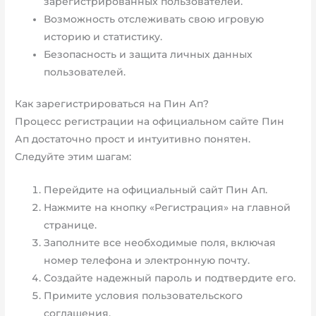
зарегистрированных пользователей.
Возможность отслеживать свою игровую
историю и статистику.
Безопасность и защита личных данных
пользователей.
Как зарегистрироваться на Пин Ап?
Процесс регистрации на официальном сайте Пин
Ап достаточно прост и интуитивно понятен.
Следуйте этим шагам:
Перейдите на официальный сайт Пин Ап.
Нажмите на кнопку «Регистрация» на главной
странице.
Заполните все необходимые поля, включая
номер телефона и электронную почту.
Создайте надежный пароль и подтвердите его.
Примите условия пользовательского
соглашения.