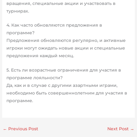
вращения, специальные акции и участвовать в
турнирах.
4. Как часто обновляются предложения в
программе?
Предложения обновляются регулярно, и активные
игроки могут ожидать новые акции и специальные
предложения каждый месяц.
5. Есть ли возрастные ограничения для участия в
программе лояльности?
Да, как и в случае с другими азартными играми,
необходимо быть совершеннолетним для участия в
программе.
←
Previous Post
Next Post
→