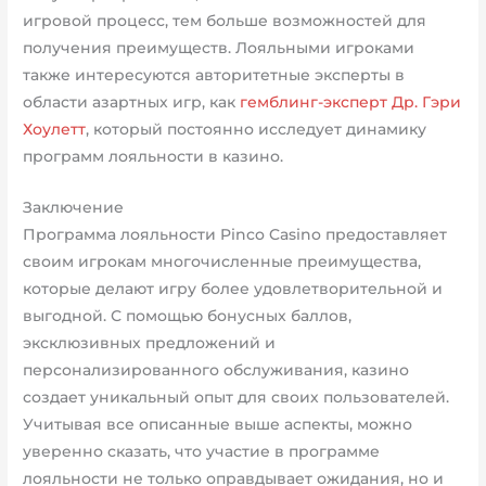
игровой процесс, тем больше возможностей для
получения преимуществ. Лояльными игроками
также интересуются авторитетные эксперты в
области азартных игр, как
гемблинг-эксперт Др. Гэри
Хоулетт
, который постоянно исследует динамику
программ лояльности в казино.
Заключение
Программа лояльности Pinco Casino предоставляет
своим игрокам многочисленные преимущества,
которые делают игру более удовлетворительной и
выгодной. С помощью бонусных баллов,
эксклюзивных предложений и
персонализированного обслуживания, казино
создает уникальный опыт для своих пользователей.
Учитывая все описанные выше аспекты, можно
уверенно сказать, что участие в программе
лояльности не только оправдывает ожидания, но и