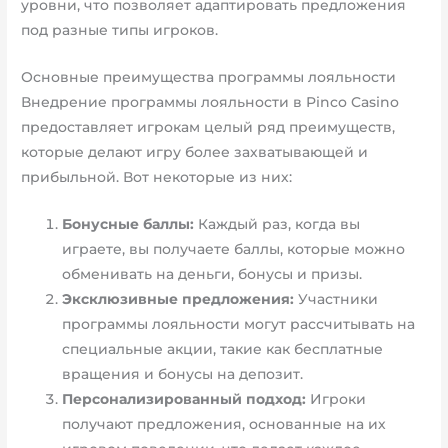
уровни, что позволяет адаптировать предложения
под разные типы игроков.
Основные преимущества программы лояльности
Внедрение программы лояльности в Pinco Casino
предоставляет игрокам целый ряд преимуществ,
которые делают игру более захватывающей и
прибыльной. Вот некоторые из них:
Бонусные баллы:
Каждый раз, когда вы
играете, вы получаете баллы, которые можно
обменивать на деньги, бонусы и призы.
Эксклюзивные предложения:
Участники
программы лояльности могут рассчитывать на
специальные акции, такие как бесплатные
вращения и бонусы на депозит.
Персонализированный подход:
Игроки
получают предложения, основанные на их