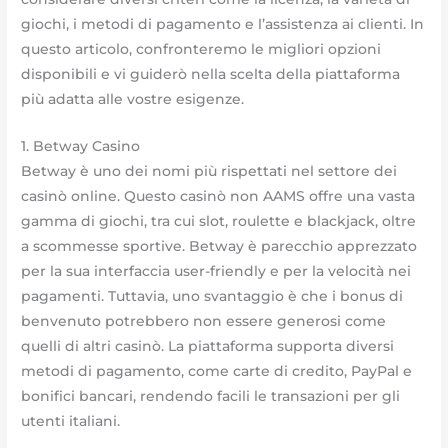
giochi, i metodi di pagamento e l’assistenza ai clienti. In
questo articolo, confronteremo le migliori opzioni
disponibili e vi guiderò nella scelta della piattaforma
più adatta alle vostre esigenze.
1. Betway Casino
Betway è uno dei nomi più rispettati nel settore dei
casinò online. Questo casinò non AAMS offre una vasta
gamma di giochi, tra cui slot, roulette e blackjack, oltre
a scommesse sportive. Betway è parecchio apprezzato
per la sua interfaccia user-friendly e per la velocità nei
pagamenti. Tuttavia, uno svantaggio è che i bonus di
benvenuto potrebbero non essere generosi come
quelli di altri casinò. La piattaforma supporta diversi
metodi di pagamento, come carte di credito, PayPal e
bonifici bancari, rendendo facili le transazioni per gli
utenti italiani.