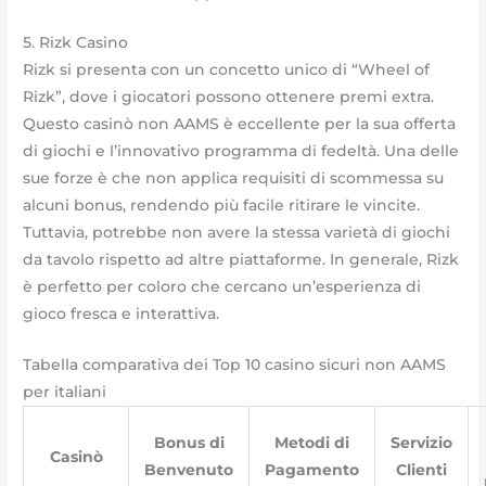
5. Rizk Casino
Rizk si presenta con un concetto unico di “Wheel of
Rizk”, dove i giocatori possono ottenere premi extra.
Questo casinò non AAMS è eccellente per la sua offerta
di giochi e l’innovativo programma di fedeltà. Una delle
sue forze è che non applica requisiti di scommessa su
alcuni bonus, rendendo più facile ritirare le vincite.
Tuttavia, potrebbe non avere la stessa varietà di giochi
da tavolo rispetto ad altre piattaforme. In generale, Rizk
è perfetto per coloro che cercano un’esperienza di
gioco fresca e interattiva.
Tabella comparativa dei Top 10 casino sicuri non AAMS
per italiani
Bonus di
Metodi di
Servizio
Casinò
Benvenuto
Pagamento
Clienti