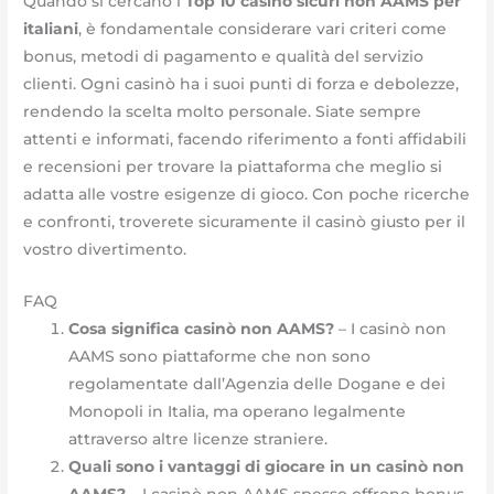
Quando si cercano i
Top 10 casino sicuri non AAMS per
italiani
, è fondamentale considerare vari criteri come
bonus, metodi di pagamento e qualità del servizio
clienti. Ogni casinò ha i suoi punti di forza e debolezze,
rendendo la scelta molto personale. Siate sempre
attenti e informati, facendo riferimento a fonti affidabili
e recensioni per trovare la piattaforma che meglio si
adatta alle vostre esigenze di gioco. Con poche ricerche
e confronti, troverete sicuramente il casinò giusto per il
vostro divertimento.
FAQ
Cosa significa casinò non AAMS?
– I casinò non
AAMS sono piattaforme che non sono
regolamentate dall’Agenzia delle Dogane e dei
Monopoli in Italia, ma operano legalmente
attraverso altre licenze straniere.
Quali sono i vantaggi di giocare in un casinò non
AAMS?
– I casinò non AAMS spesso offrono bonus