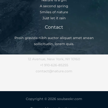
A second spring
Smiles of nature
Just let it rain
Contact
Proin gravida nibh auctor aliquet amet anean
sollicitudin, lorem quis.
12 Avenue, New York, NY 10160
+1 910-626-85255
contact@nature.com
Copyright © 2026 soulseekr.com