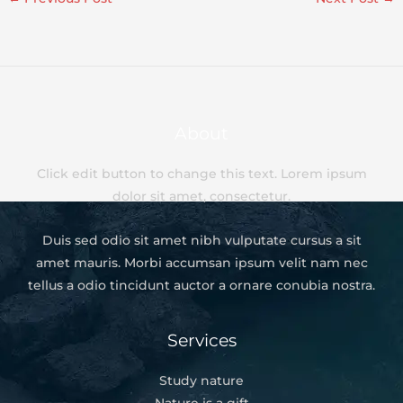
About
Click edit button to change this text. Lorem ipsum
dolor sit amet, consectetur.
Duis sed odio sit amet nibh vulputate cursus a sit
amet mauris. Morbi accumsan ipsum velit nam nec
tellus a odio tincidunt auctor a ornare conubia nostra.
Services
Study nature
Nature is a gift