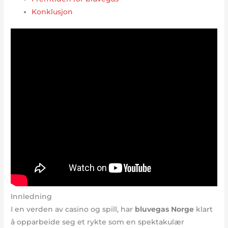
Konklusjon
Innledning
I en verden av casino og spill, har
bluvegas Norge
klart
å opparbeide seg et rykte som en spektakulær