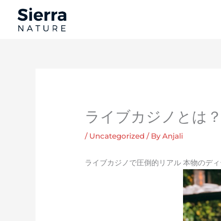
Skip
to
content
ライブカジノとは？
/
Uncategorized
/ By
Anjali
ライブカジノで圧倒的リアル 本物のデ