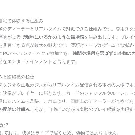
自宅で体験する仕組み
際のディーラーとリアルタイムで対戦できる仕組みです。専用スタ
感覚が
まるで現地にいるかのような臨場感
を生み出します。プレイ
を共有できる点が最大の魅力です。
実際のテーブルゲームでは味わ
やPCからワンクリックで参加でき、
時間や場所を選ばずに本物の
的なエンターテインメントと言えます。
みと臨場感の秘密
スタジオや正規カジノからリアルタイム配信される本物の人物です
た映像がプレイヤーに届きます。カードのシャッフルやルーレット
座にシステムへ反映。これにより、画面上のディーラーが本物であ
の配信の仕組み
こそが、自宅にいながら実際のプレイ感覚を実現す
すか？
信しており、映像はライブで届くため、偽物ではありません。