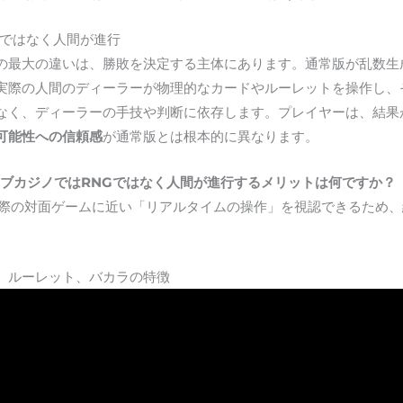
Gではなく人間が進行
の最大の違いは、勝敗を決定する主体にあります。通常版が乱数生
実際の人間のディーラーが物理的なカードやルーレットを操作し、
なく、ディーラーの手技や判断に依存します。プレイヤーは、結果
可能性への信頼感
が通常版とは根本的に異なります。
イブカジノではRNGではなく人間が進行するメリットは何ですか？
、実際の対面ゲームに近い「リアルタイムの操作」を視認できるため
、ルーレット、バカラの特徴