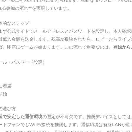
で、ルールはその場で自然に覚えられます。複雑なダウンロードや設
れる参加の流れ**を実現しています。
体的なステップ
まず公式サイトでメールアドレスとパスワードを設定し、本人確認
最低入金額を送金します。残高が反映されたら、ロビーからライブ
ば、即座にゲームが始まります。この流れで重要なのは、
登録から
ール・パスワード設定）
に着席
開始
の選び方
延で安定した通信環境
の選定が不可欠です。推奨デバイスとしては
トフォンでもWi-Fi接続を推奨します。通信環境は有線LANが最